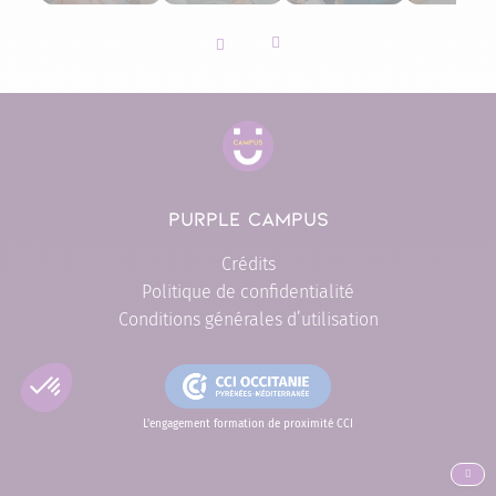
Slider vers la gauche
Slider vers la droite
PURPLE CAMPUS
Crédits
Politique de confidentialité
Conditions générales d’utilisation
L'engagement formation de proximité CCI
ALLER EN