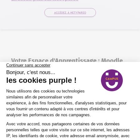
ACCÉDEZ À NETYPAREO
(NOUVELLE FENÊTRE)
Votre Espace d'Apprentissage : Moodle
Moodle est votre plateforme d’apprentissage en
ligne chez Purple Campus. C’est l’outil idéal pour
accéder à l’ensemble de vos cours, retrouver des
ressources pédagogiques essentielles, réaliser des
exercices, et échanger avec vos formateurs ainsi
qu’avec vos pairs. Grâce à Moodle, vous avez tout
ce dont vous avez besoin pour réussir votre
formation, où que vous soyez et à tout moment.
Accédez directement à votre espace personnel sur
Moodle et plongez dans vos modules de formation.