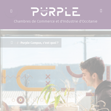
Ouvrir le menu
(Page d'accueil)
Chambres de Commerce et d'Industrie d'Occitanie
Accueil
/
Purple Campus, c'est quoi ?