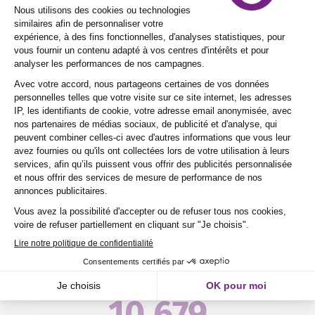
renforcent l’engagement des apprenants.
EN SAVOIR PLUS SUR NOTRE PÉDAGOGIE
Nos chiffres clés
91
%
d'embauche dans les 6 mois post-diplômes
81
%
de réussite aux examens en 2022
10 679