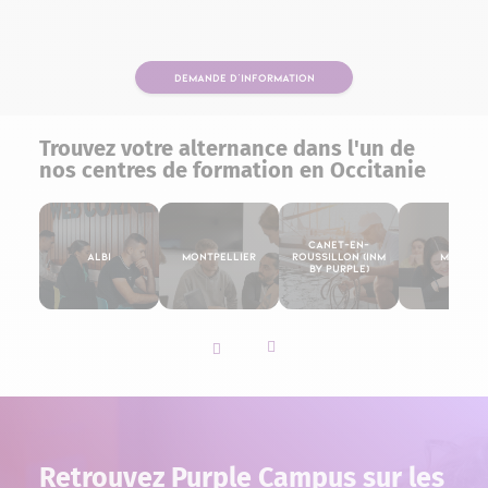
DEMANDE D'INFORMATION
Trouvez votre alternance dans l'un de
nos centres de formation en Occitanie
Canet-en-
Albi
Montpellier
Roussillon (INM
Mende
By Purple)
Slider vers la gauche
Slider vers la droite
Retrouvez Purple Campus sur les