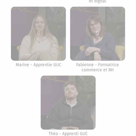
et digital
Lire la vidéo (Marine - Apprentie GUC)
Lire la vidéo (Fa
Marine - Apprentie GUC
Fabienne - Formatrice
commerce et RH
Lire la vidéo (Théo - Apprenti 
Théo - Apprenti GUC