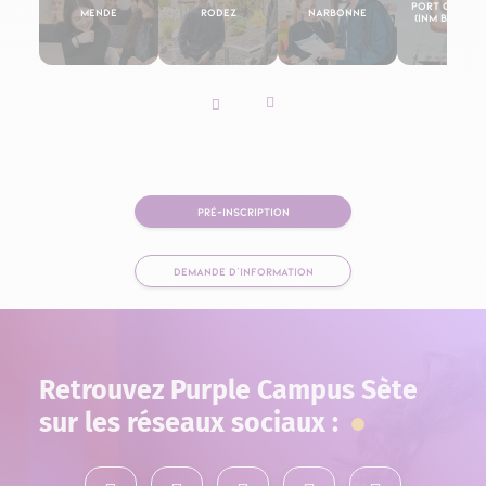
Port Camar
Mende
Rodez
Narbonne
(INM By Purp
Slider vers la gauche
Slider vers la droite
PRÉ-INSCRIPTION
DEMANDE D'INFORMATION
Retrouvez Purple Campus Sète
sur les réseaux sociaux :