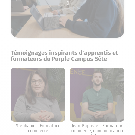
Témoignages inspirants d'apprentis et
formateurs du Purple Campus Sète
Lire la vidéo (Stéphanie - Formatrice comm
Lire la vidéo (Je
Stéphanie - Formatrice
Jean-Baptiste - Formateur
commerce
commerce, communication