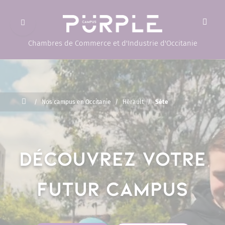
Ouvrir le menu
(Page d'accueil)
Chambres de Commerce et d'Industrie d'Occitanie
Accueil
/
Nos campus en Occitanie
/
Hérault
/
Sète
Découvrez votre
futur campus