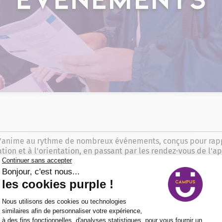
'anime au rythme de nombreux événements, conçus pour rappr
on et à l'orientation, en passant par les rendez-vous de l'ap
on privilégiée de découvrir nos formations, d'échanger avec 
forts témoignent de notre engagement à créer des liens, à pa
rcours. Dans cette catégorie, restez informé des dates à ne 
venir. Marquez vos calendriers et rejoignez-nous pour vivre 