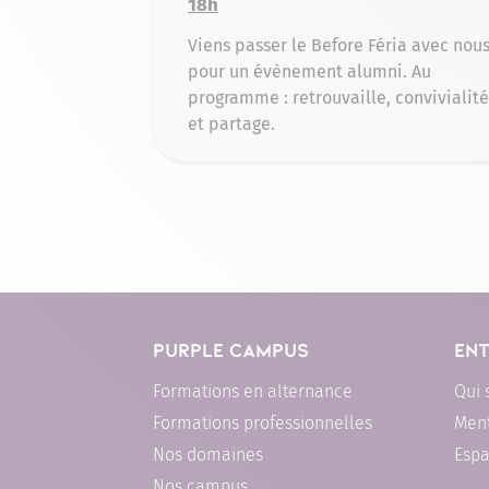
18h
Viens passer le Before Féria avec nou
pour un évènement alumni. Au
programme : retrouvaille, convivialité
et partage.
PURPLE CAMPUS
ENT
Formations en alternance
Qui
Formations professionnelles
Ment
Nos domaines
Espa
Nos campus