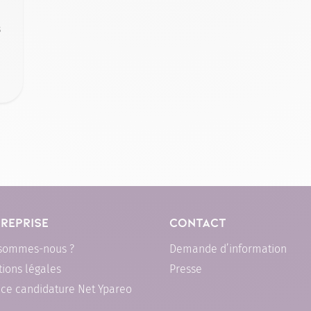
s
REPRISE
CONTACT
 sommes-nous ?
Demande d’information
ions légales
Presse
ce candidature Net Ypareo