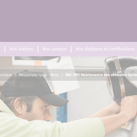
s
Nos métiers
Nos campus
Nos diplômes et certifications
canique
/
Mécanique cycle - Moto
/
BAC PRO Maintenance des véhicules Opti