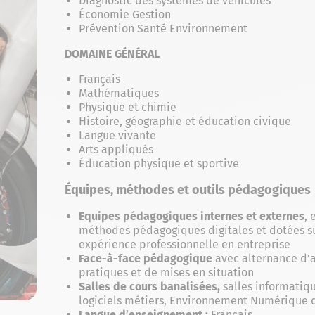
Diagnostic des systèmes de véhicules
Économie Gestion
Prévention Santé Environnement
DOMAINE GÉNÉRAL
Français
Mathématiques
Physique et chimie
Histoire, géographie et éducation civique
Langue vivante
Arts appliqués
Éducation physique et sportive
Équipes, méthodes et outils pédagogiques
Equipes pédagogiques internes et externes
, 
méthodes pédagogiques digitales et dotées s
expérience professionnelle en entreprise
Face-à-face pédagogique
avec alternance d’a
pratiques et de mises en situation
Salles de cours banalisées,
salles informatique
logiciels métiers, Environnement Numérique d
Langue d’enseignement :
Français