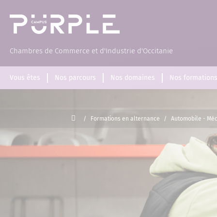
(Page d'accueil)
Chambres de Commerce et d'Industrie d'Occitanie
Vous êtes
Nos parcours
Nos domaines
Nos formation
Accueil
/
Formations en alternance
/
Automobile - Mé