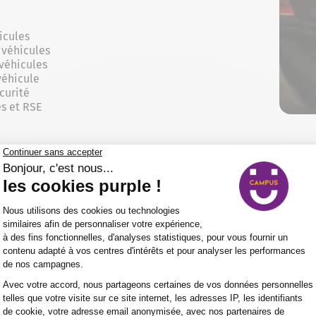
icules
 véhicules
 véhicules
véhicule
curité
s et RSE
our la formation BAC PRO Maintenance des véhicules O