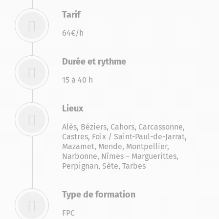
Tarif
64€/h
Durée et rythme
15 à 40 h
Lieux
Alès
,
Béziers
,
Cahors
,
Carcassonne
,
Castres
,
Foix / Saint-Paul-de-Jarrat
,
Mazamet
,
Mende
,
Montpellier
,
Narbonne
,
Nîmes – Marguerittes
,
Perpignan
,
Sète
,
Tarbes
Type de formation
FPC