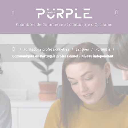
Ouvrir le menu
(Page d'accueil)
Chambres de Commerce et d'Industrie d'Occitanie
Accueil
/
Formations professionnelles
/
Langues
/
Portugais
/
Communiquer en Portugais professionnel - Niveau indépendant