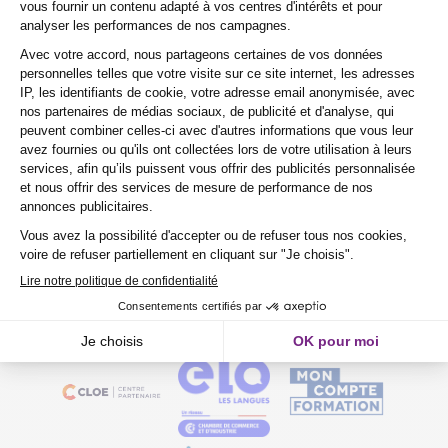
Modalités d’évaluation & validation
Positionnement initial et suivi des acquis en
ligne sur www.oscar-cel.com
Évaluation des réelles capacités à
communiquer.
Attestation de validation des acquis et du
niveau de langue obtenu
Certification CLOE : durée 45 min – écrit + oral
Résultats traduits en capacités de niveaux A1
(élémentaire) à C2 (expérimenté) selon le Cadre
Européen de Référence pour les langues (CECRL)
Pour toute formation financée par le
CPF
(Compte
Personnel de Formation) la passation de la
Certification CLOE est obligatoire en fin de
formation.