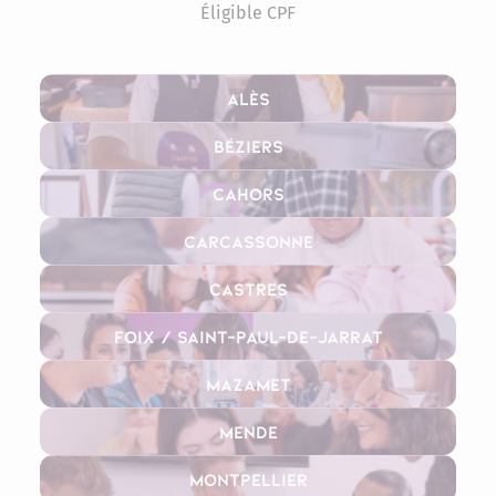
Éligible CPF
Alès
Béziers
Cahors
Carcassonne
Castres
Foix / Saint-Paul-de-Jarrat
Mazamet
Mende
Montpellier