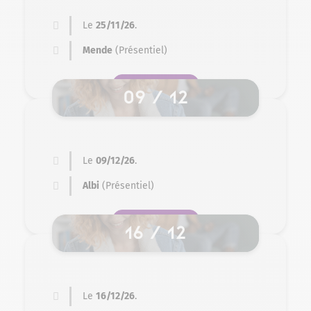
Le
25/11/26
.
Mende
(Présentiel)
SE PRÉ-INSCRIRE
09 / 12
Le
09/12/26
.
Albi
(Présentiel)
SE PRÉ-INSCRIRE
16 / 12
Le
16/12/26
.