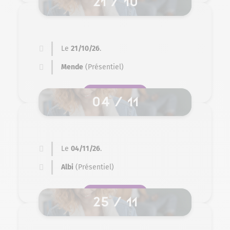
21 / 10
Le
21/10/26
.
Mende
(Présentiel)
SE PRÉ-INSCRIRE
04 / 11
Le
04/11/26
.
Albi
(Présentiel)
SE PRÉ-INSCRIRE
25 / 11