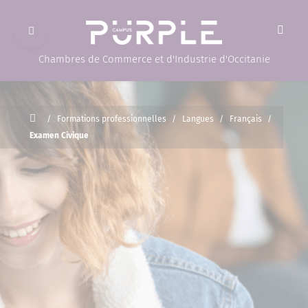
Ouvrir le menu
(Page d'accueil)
Chambres de Commerce et d'Industrie d'Occitanie
Accueil
/
Formations professionnelles
/
Langues
/
Français
/
Examen Civique