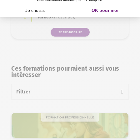
Le
11/05/27
,
12/05/27
et
13/05/27
.
Tarbes
(Présentiel)
SE PRÉ-INSCRIRE
Ces formations pourraient aussi vous
intéresser
Filtrer
la liste des formations
Formation professionnelle