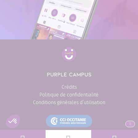
PURPLE CAMPUS
Crédits
Politique de confidentialité
Conditions générales d’utilisation
ALLER EN
L'engagement formation de proximité CCI