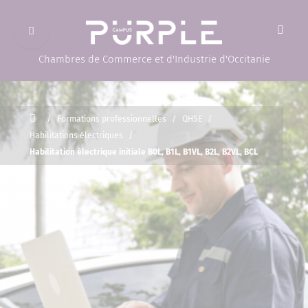
Ouvrir le menu
(Page d'accueil)
Chambres de Commerce et d'Industrie d'Occitanie
Accueil
/
Formations professionnelles
/
QHSE
/
Habilitations électriques
/
Habilitation électrique initiale B0L, B1L, B1VL, B2L, B2VL, BCL