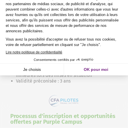
Evaluation des acquis selon la norme NF C 18-550 :
2 épreuves certificatives en fin de formation :
Un QCM de 20 à 30 questions permettant
d’évaluer les savoirs
Une ou plusieurs situations de travail ou
d’intervention correspondant au symbole
d’habilitation nécessaire et permettant
d’évaluer les savoir-faire
Emission d’un avis post formation positif
précisant le niveau d’habilitation préconisé si :
Minimum 70 % de réponses positives au QCM
Pas d’erreur majeure et maximum 2 erreurs
mineures lors des mises en situation
Validité préconisée : 3 ans
Processus d'inscription et opportunités
offertes par Purple Campus