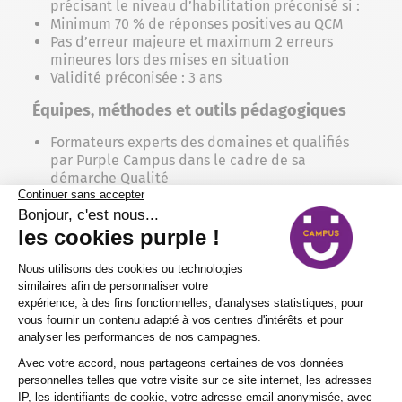
précisant le niveau d’habilitation préconisé si :
Minimum 70 % de réponses positives au QCM
Pas d’erreur majeure et maximum 2 erreurs
mineures lors des mises en situation
Validité préconisée : 3 ans
Équipes, méthodes et outils pédagogiques
Formateurs experts des domaines et qualifiés
par Purple Campus dans le cadre de sa
démarche Qualité
Face-à-face pédagogique avec alternance
d’apports théoriques, d’exercices pratiques et
de mises en situation
Salles de formation équipées pour une
pédagogie active -plateaux techniques,
Environnement Numérique de Travail (ENT),
logiciels métiers
Modalités d’évaluation & validation