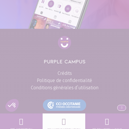
PURPLE CAMPUS
Crédits
Politique de confidentialité
Conditions générales d’utilisation
ALLER EN
L'engagement formation de proximité CCI