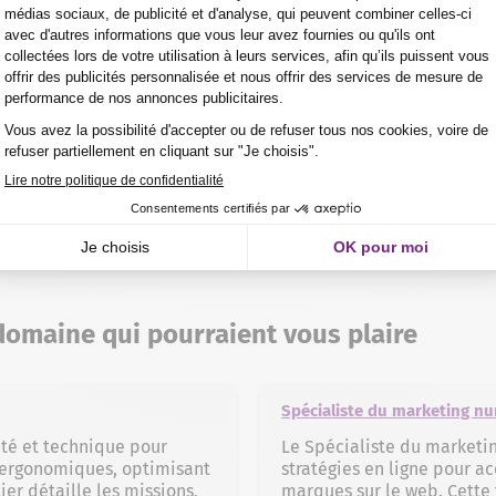
r exemple un Responsable SEO, un Responsable e-commerce ou
 ses compétences dans un domaine précis et d’acquérir une e
xpérience, le Chef de projet Web peut aussi choisir de se lan
PRÉ-INSCRIPTION
DEMANDE D'INFORMAT
domaine qui pourraient vous plaire
Spécialiste du marketing n
ité et technique pour
Le Spécialiste du marketi
t ergonomiques, optimisant
stratégies en ligne pour acc
ier détaille les missions,
marques sur le web. Cette 