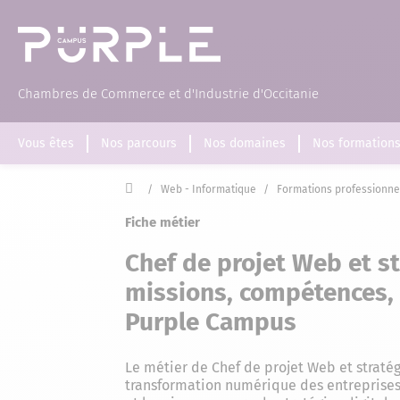
(Page d'accueil)
Chambres de Commerce et d'Industrie d'Occitanie
Vous êtes
Nos parcours
Nos domaines
Nos formation
Accueil
/
Web - Informatique
/
Formations professionne
Fiche métier
Chef de projet Web et str
missions, compétences, 
Purple Campus
Le métier de Chef de projet Web et stratég
transformation numérique des entreprises,