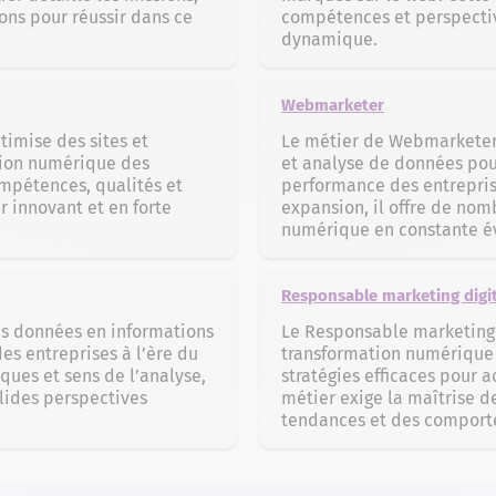
ns pour réussir dans ce
compétences et perspectiv
dynamique.
Webmarketer
timise des sites et
Le métier de Webmarketer 
tion numérique des
et analyse de données pour 
ompétences, qualités et
performance des entreprise
 innovant et en forte
expansion, il offre de no
numérique en constante év
Responsable marketing digit
es données en informations
Le Responsable marketing d
es entreprises à l’ère du
transformation numérique 
ues et sens de l’analyse,
stratégies efficaces pour ac
olides perspectives
métier exige la maîtrise de
tendances et des comporte