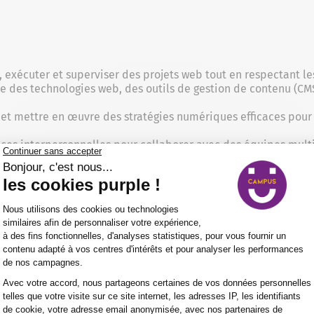
r, exécuter et superviser des projets web tout en respectant le
e des technologies web, des outils de gestion de contenu (C
 et mettre en œuvre des stratégies numériques efficaces pour 
ces interpersonnelles pour collaborer avec des équipes mult
réter les données analytiques pour évaluer la performance des 
gie digitale
offre de nombreuses perspectives d’évolution. Av
 peut aspirer à des postes plus élevés tels que
Directeur de p
mpliquent une responsabilité accrue dans la gestion de projet
 d’une entreprise.
 projet Web
peut également se spécialiser dans des domaines