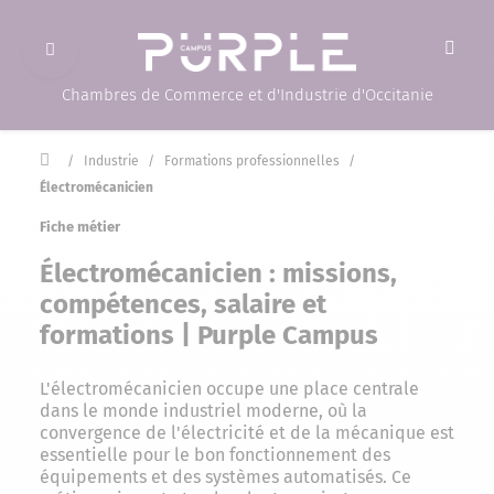
Ouvrir le menu
(Page d'accueil)
Chambres de Commerce et d'Industrie d'Occitanie
Accueil
/
Industrie
/
Formations professionnelles
/
Électromécanicien
Fiche métier
Électromécanicien : missions,
compétences, salaire et
formations | Purple Campus
L'électromécanicien occupe une place centrale
dans le monde industriel moderne, où la
convergence de l'électricité et de la mécanique est
essentielle pour le bon fonctionnement des
équipements et des systèmes automatisés. Ce