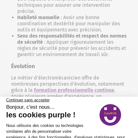
techniques pour assurer une intervention
précise.
Habileté manuelle
: Avoir une bonne
coordination et dextérité pour manipuler des
outils et équipements avec précision.
Sens des responsabilités et respect des normes
de sécurité
: Appliquer rigoureusement les
règles de sécurité pour prévenir les accidents et
garantir un environnement de travail sûr.
Évolution
Le métier d’électromécanicien offre de
nombreuses perspectives d’évolution, notamment
grâce à la
formation professionnelle continue
.
Après plusieurs années d’expérience, un
électromécanicien peut évoluer vers des postes à
responsabilités comme chef d’équipe ou
responsable de maintenance. Il peut également se
spécialiser dans un domaine précis de
l’électromécanique, comme l’automatisation
industrielle ou l’énergie renouvelable, ce qui lui