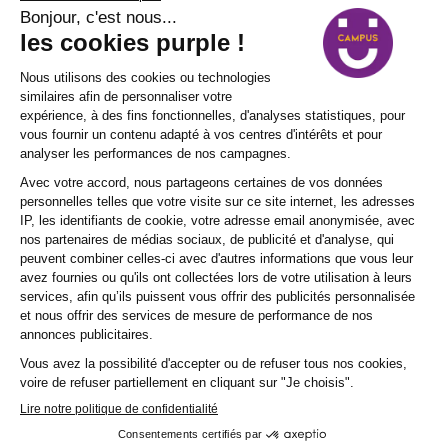
Profitez d’une cuisine de qualité dans un cadre
convivial, et soutenez le talent de demain !
MENUS DE MARS À MAI 2026
(NOUVELLE FENÊTRE)
Réservez une table à l'Atelier gourmand
de Purple Campus Marguerittes
La table de l’apprenti est le lieu où la passion
rencontre le savoir-faire. Un endroit où chaque
repas devient une histoire, où les saveurs et les
techniques se fusionnent pour créer des plats
inoubliables. Les places y étant limitées pour
garantir une expérience intimiste, il est primordial
de réserver à l’avance. Qu’il s’agisse d’un dîner en
amoureux, d’un déjeuner d’affaires ou d’une
célébration spéciale, nous sommes là pour vous
garantir un instant hors du temps. Pour assurer
votre place parmi nous, contactez-nous par
téléphone ou par mail. Rejoignez-nous au sein de
l’Atelier Gourmand et laissez-nous éveiller vos