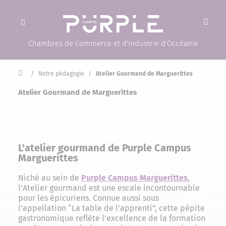
Ouvrir le menu
(Page d'accueil)
Chambres de Commerce et d'Industrie d'Occitanie
Accueil
/
Notre pédagogie
/
Atelier Gourmand de Marguerittes
Atelier Gourmand de Marguerittes
L'atelier gourmand de Purple Campus
Marguerittes
Niché au sein de
Purple Campus Marguerittes
,
l’Atelier gourmand est une escale incontournable
pour les épicuriens. Connue aussi sous
l’appellation “La table de l’apprenti”, cette pépite
gastronomique reflète l’excellence de la formation