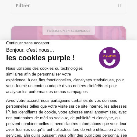
Filtrer
la liste des formations
Formation en alternance
Commerce – Vente > Commerce
Responsable de commerces et de la
distribution
1 an
Nos certificats, titres et diplômes de
Niveau 6
En centre, en alternance