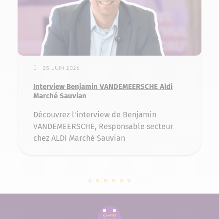
25 juin 2026
Interview Benjamin VANDEMEERSCHE Aldi
Marché Sauvian
Découvrez l'interview de Benjamin
VANDEMEERSCHE, Responsable secteur
chez ALDI Marché Sauvian
Slide 141083 sur 6
Slide 139567 sur 6
Slide 134961 sur 6
Slide 131929 sur 6
Slide 128639 sur 6
Slide 127397 sur 6