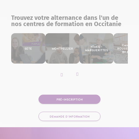
Trouvez votre alternance dans l'un de
nos centres de formation en Occitanie
Canet-en
Nîmes –
Sète
Montpellier
Roussillon (
Marguerittes
By Purple
Slider vers la gauche
Slider vers la droite
PRÉ-INSCRIPTION
DEMANDE D'INFORMATION