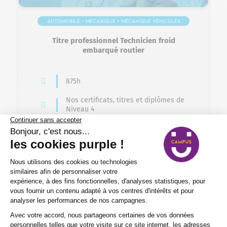
Automobile – Mécanique > Mécanique véhicules
transports routier
Titre professionnel Technicien froid
embarqué routier
875h
Nos certificats, titres et diplômes de
Niveau 4
En centre, en alternance
Jeune de 15 à 29 ans, Salariés,
Demandeurs d'emploi
Éligible VAE
Formation en alternance