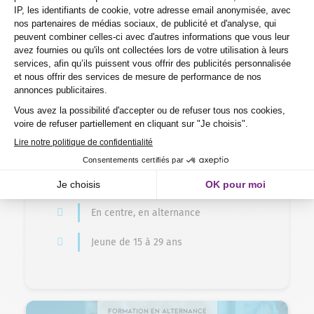
Automobile – Mécanique > Mécanique cycle – Moto
Mécanicien cycles : Titre à finalité
professionnelle de l’ANFA
12 mois
Nos certificats, titres et diplômes de
Niveau 3
En centre, en alternance
Jeune de 15 à 29 ans
Formation en alternance