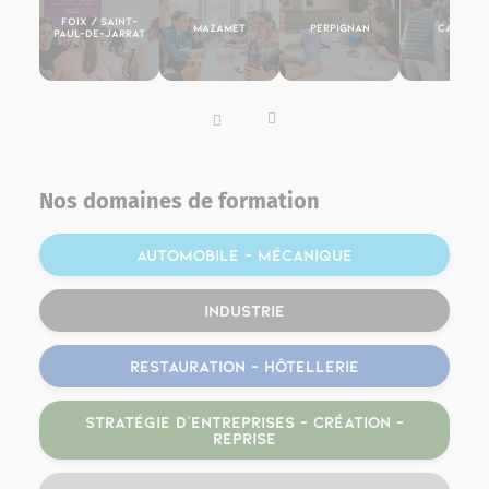
Foix / Saint-
Mazamet
Perpignan
Cahors
Paul-de-Jarrat
Slider vers la gauche
Slider vers la droite
Nos domaines de formation
Automobile – Mécanique
Industrie
Restauration – Hôtellerie
Stratégie d’entreprises – Création –
Reprise