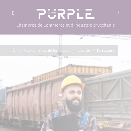
Ouvrir le menu
(Page d'accueil)
Chambres de Commerce et d'Industrie d'Occitanie
Accueil
/
Nos domaines de formation
/
Industrie
/
Ferroviaire