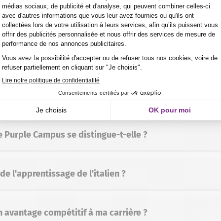
ser l'italien dans le monde des affaires ?
nomies d’Europe
et un acteur clé dans des secteurs tels que la
et non seulement de communiquer efficacement avec des part
lles et les attentes du marché italien. De plus, l’italien est 
crédibilité
et l’image de marque dans certains secteurs.
 Purple Campus se distingue-t-elle ?
de l'apprentissage de l'italien ?
n avantage compétitif à ma carrière ?