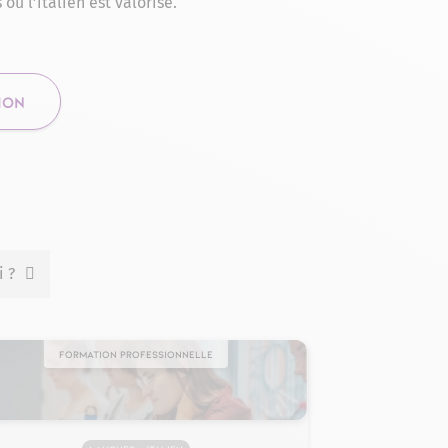
ù l’italien est valorisé.
ION
i ?
Formation professionnelle