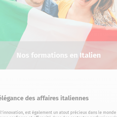
Nos formations en Italien
'élégance des affaires italiennes
de l’innovation, est également un atout précieux dans le monde 