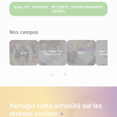
Qualité, Hygiène, Sécurité, Environnement
(QHSE)
Nos campus
CCI Formation
Port Camar
Alès
Sète
Gers à Auch
(INM By Purp
Slider vers la gauche
Slider vers la droite
Partager cette actualité sur les
réseaux sociaux