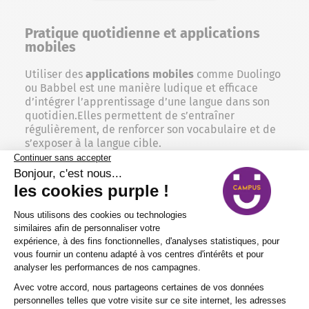
Pratique quotidienne et applications
mobiles
Utiliser des
applications mobiles
comme Duolingo
ou Babbel est une manière ludique et efficace
d’intégrer l’apprentissage d’une langue dans son
quotidien.Elles permettent de s’entraîner
régulièrement, de renforcer son vocabulaire et de
s’exposer à la langue cible.
Cependant, si ces outils sont d’excellents
compléments, ils ne remplacent pas une
formation
structurée et encadrée par des professionnels.
Se former avec Purple Campus permet de
bénéficier d’un
programme pédagogique complet
,
d’un suivi personnalisé et
d’exercices pratiques
adaptés à vos objectifs professionnels
.
PRÉ-INSCRIPTION