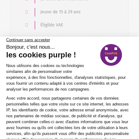
Jeune de 15 à 29 ans
Éligible VAE
Formation en alternance
Gestion – Comptabilité > Gestion financière –
Comptabilité
BTS Gestion de la PME
2 ans
Nos certificats, titres et diplômes de
Niveau 5