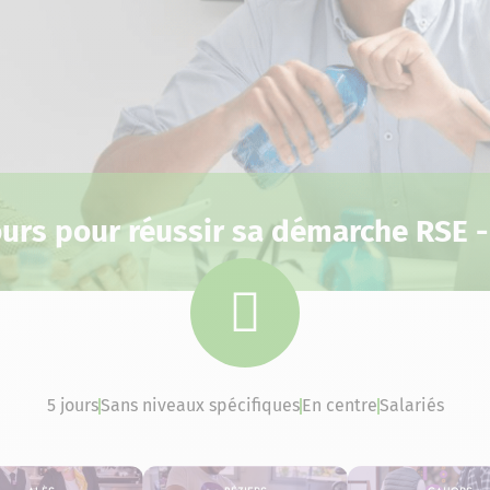
ours pour réussir sa démarche RSE -
5 jours
Sans niveaux spécifiques
En centre
Salariés
Alès
Béziers
Cahors