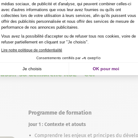
 le soutien aux personnes en situation de handicap ?
ont-elles adaptées aux personnes en reconversion prof
éussir sa démarche RSE – CCI
Programme de formation
Jour 1 : Contexte et atouts
Comprendre les enjeux et principes du déve