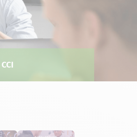
 CCI
Carcassonne