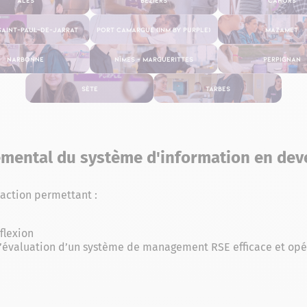
Saint-Paul-de-Jarrat
Port Camargue (INM By Purple)
Mazamet
Narbonne
Nîmes – Marguerittes
Perpignan
Sète
Tarbes
emental du système d'information en dev
action permettant :
flexion
 l’évaluation d’un système de management RSE efficace et opérat