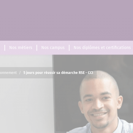
s
Nos métiers
Nos campus
Nos diplômes et certifications
ronnement
/
5 jours pour réussir sa démarche RSE - CCI