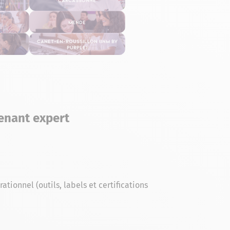
Mende
Canet-en-Roussillon (INM By
Purple)
enant expert
ionnel (outils, labels et certifications