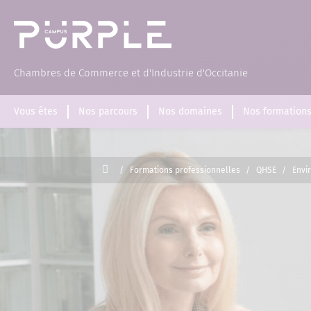
(Page d'accueil)
Chambres de Commerce et d'Industrie d'Occitanie
Vous êtes
Nos parcours
Nos domaines
Nos formation
Accueil
/
Formations professionnelles
/
QHSE
/
Envi