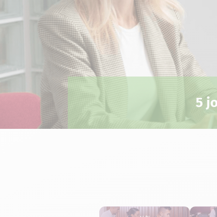
5 j
Albi