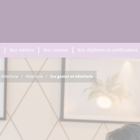
s
Nos métiers
Nos campus
Nos diplômes et certifications
 Hôtellerie
/
Hôtellerie
/
Eco gestes en hôtellerie