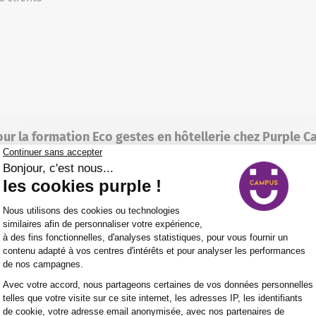
ur la formation Eco gestes en hôtellerie chez Purple 
 le soutien aux personnes en situation de handicap ?
ont-elles adaptées aux personnes en reconversion prof