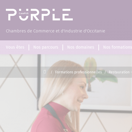
(Page d'accueil)
Chambres de Commerce et d'Industrie d'Occitanie
Vous êtes
Nos parcours
Nos domaines
Nos formation
Accueil
/
Formations professionnelles
/
Restauration -