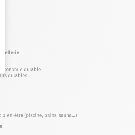
ôtellerie
ne économie durable
urs durables
 bien-être (piscine, bains, sauna…)
re