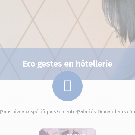
Eco gestes en hôtellerie
r
Sans niveaux spécifiques
En centre
Salariés, Demandeurs d'e
Nîmes – Marguerittes