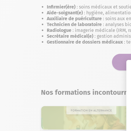
Infirmier(ère)
: soins médicaux et souti
Aide-soignant(e)
: hygiène, alimentatio
Auxiliaire de puériculture
: soins aux e
Technicien de laboratoire
: analyses bi
Radiologue
: imagerie médicale (IRM, ra
Secrétaire médical(e)
: gestion administ
Gestionnaire de dossiers médicaux
: t
Nos formations incontourna
Formation en alternance