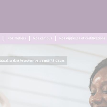
s
Nos métiers
Nos campus
Nos diplômes et certifications
travailler dans le secteur de la santé ? 5 raisons