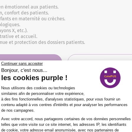
en émotionnel aux patients.
n, confort des patients.
nfants en maternité ou crèches.
ologiques.
yons X, etc.).
rative et accueil.
enue et protection des dossiers patients.
PRÉ-INSCRIPTION
DEMANDE D'INFORMAT
bles en santé chez Purple Campus Occit
Formation professionnelle