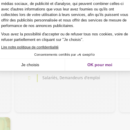
Santé – Bien-être > Santé
Hospitalisation À Domicile (HAD) et
maintien à domicile
2 jours
Sans niveaux spécifiques
En centre , formation courte
Salariés, Demandeurs d'emploi