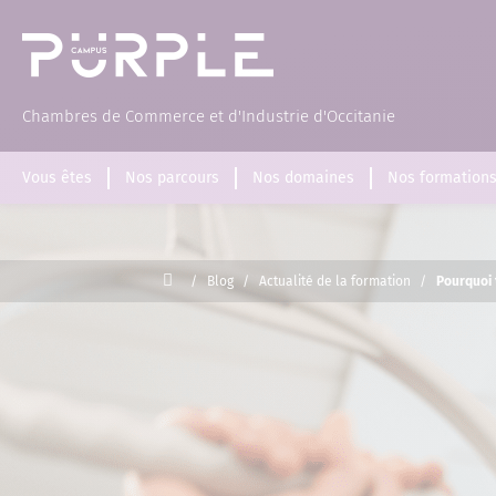
(Page d'accueil)
Chambres de Commerce et d'Industrie d'Occitanie
Vous êtes
Nos parcours
Nos domaines
Nos formation
Accueil
/
Blog
/
Actualité de la formation
/
Pourquoi 