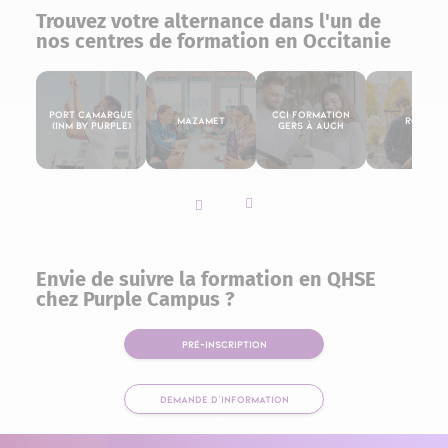
Trouvez votre alternance dans l'un de
nos centres de formation en Occitanie
Port Camargue
CCI Formation
Mazamet
Rodez
(INM By Purple)
Gers à Auch
Slider vers la gauche
Slider vers la droite
Envie de suivre la formation en QHSE
chez Purple Campus ?
PRÉ-INSCRIPTION
DEMANDE D'INFORMATION