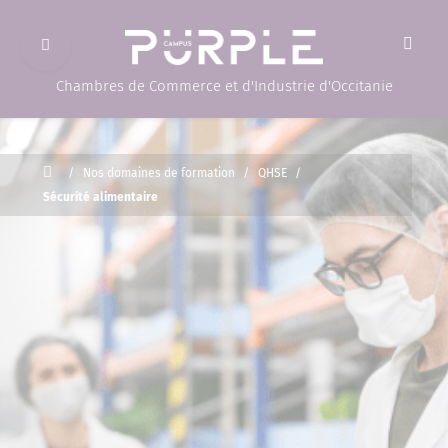
Ouvrir le menu
(Page d'accueil)
Chambres de Commerce et d'Industrie d'Occitanie
Accueil
/
Nos domaines de formation
/
QHSE
/
Sécurité alimentaire