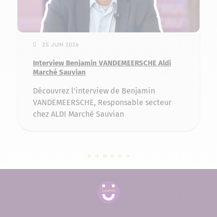
25 juin 2026
Interview Benjamin VANDEMEERSCHE Aldi
Marché Sauvian
Découvrez l'interview de Benjamin
VANDEMEERSCHE, Responsable secteur
chez ALDI Marché Sauvian
Slide 141083 sur 6
Slide 139567 sur 6
Slide 134961 sur 6
Slide 131929 sur 6
Slide 128639 sur 6
Slide 127397 sur 6