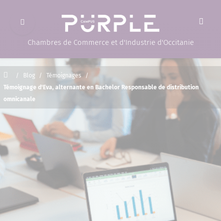
Ouvrir le menu
(Page d'accueil)
Chambres de Commerce et d'Industrie d'Occitanie
Accueil
/
Blog
/
Témoignages
/
Témoignage d'Eva, alternante en Bachelor Responsable de distribution
omnicanale