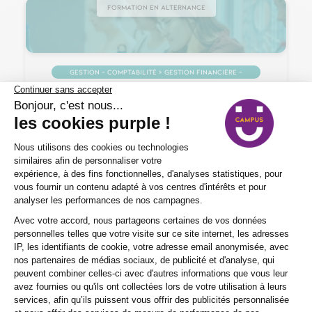
Formation en alternance
Gestion – Comptabilité > Gestion financière –
Comptabilité
BTS Gestion de la PME
2 ans
Nos certificats, titres et diplômes de
Niveau 5
En centre, en alternance
Jeune de 15 à 29 ans
Éligible VAE