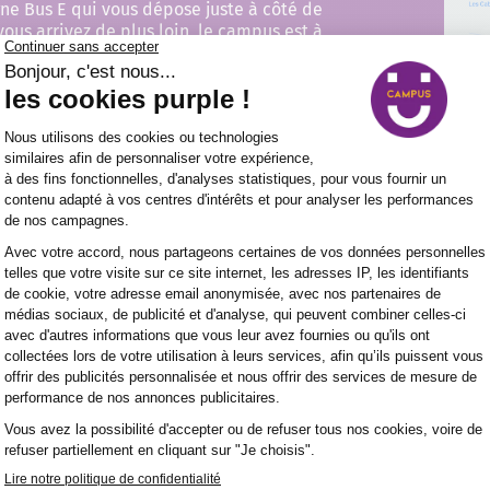
gne Bus E qui vous dépose juste à côté de
vous arrivez de plus loin, le campus est à
uvez simplement prendre la sortie 37 direction
notre parking qui dispose de nombreuses
ZI Croix-Sud - 67 avenue Croix-Sud, Narbonne - (11)
na
 sein de notre campus de Narbonne
ositif de financement
Pour qui ?
Formation en alternance