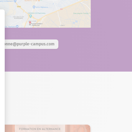
rbonne@purple-campus.com
Formation en alternance