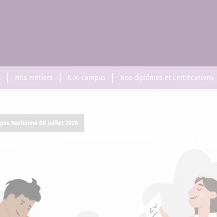
s
Nos métiers
Nos campus
Nos diplômes et certifications
pus Narbonne 08 Juillet 2026