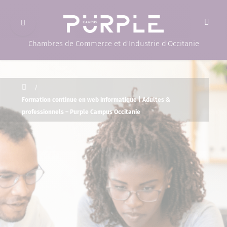
Ouvrir le menu
(Page d'accueil)
Chambres de Commerce et d'Industrie d'Occitanie
Accueil
/
Formation continue en web informatique | Adultes &
professionnels – Purple Campus Occitanie