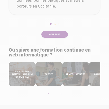
données, bonnes pratiques et métiers
porteurs en Occitanie.
Slide 1 sur 3
Slide 2 sur 3
Slide 3 sur 3
VOIR PLUS
Où suivre une formation continue en
web informatique ?
Canet-en-
Roussillon (INM
Tarbes
Nîmes – Centre
Montpelli
By Purple)
Slider vers la gauche
Slider vers la droite