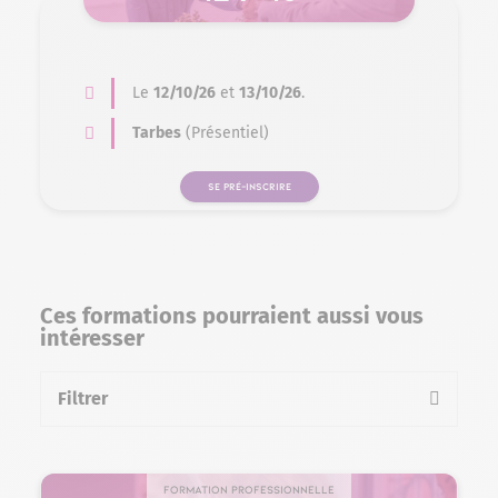
Le
12/10/26
et
13/10/26
.
Tarbes
(Présentiel)
SE PRÉ-INSCRIRE
Ces formations pourraient aussi vous
intéresser
Filtrer
la liste des formations
Formation professionnelle