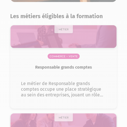
Les métiers éligibles à la formation
MÉTIER
Commerce – Vente
Responsable grands comptes
Le métier de Responsable grands
comptes occupe une place stratégique
au sein des entreprises, jouant un rôle
clé dans le développement et la
fidélisation des relations avec les clients
majeurs. En tant que pilier de la
croissance commerciale, ce
MÉTIER
professionnel est chargé de maximiser