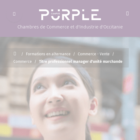
Ouvrir le menu
(Page d'accueil)
Chambres de Commerce et d'Industrie d'Occitanie
Accueil
/
Formations en alternance
/
Commerce - Vente
/
Commerce
/
Titre professionnel manager d'unité marchande