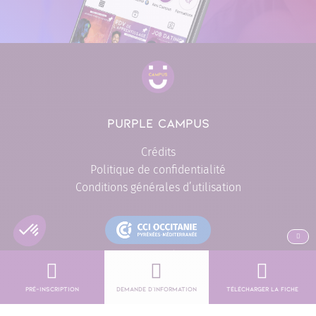
PURPLE CAMPUS
Crédits
Politique de confidentialité
Conditions générales d’utilisation
ALLER EN
L'engagement formation de proximité CCI
Pré-inscription
Demande d’information
Télécharger la fiche