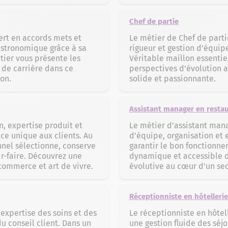
Chef de partie
ert en accords mets et
Le métier de Chef de parti
astronomique grâce à sa
rigueur et gestion d’équip
tier vous présente les
Véritable maillon essentiel
de carrière dans ce
perspectives d’évolution a
on.
solide et passionnante.
Assistant manager en restau
n, expertise produit et
Le métier d’assistant mana
nce unique aux clients. Au
d’équipe, organisation et 
onnel sélectionne, conserve
garantir le bon fonctionn
ir-faire. Découvrez une
dynamique et accessible dè
 commerce et art de vivre.
évolutive au cœur d’un sec
Réceptionniste en hôtellerie
 expertise des soins et des
Le réceptionniste en hôtell
u conseil client. Dans un
une gestion fluide des séj