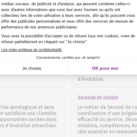
domaine qui pourraient vous plaire
Œnologue
rvice en restauration, gère
Le métier d’œnologue allie
lient optimale. Ce métier
sensibilité sensorielle pou
erspectives d’évolution
métier détaille ses missi
d’évolution.
Seconde de cuisine
rtise œnologique et sens
Le métier de Second de cui
t satisfaire une clientèle
coordination d’une brigade
 opportunités variées dans
efficacité du service. Déco
es d’évolution attractives
missions, compétences, év
rôle essentiel en restaurat