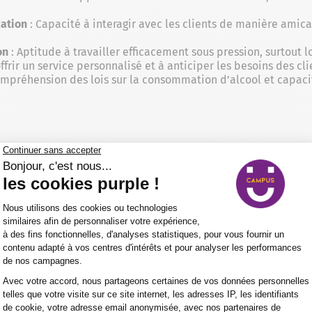
ation
: Capacité à interagir avec les clients de manière amica
on
: Aptitude à travailler efficacement sous pression, surtout l
frir un service personnalisé et à anticiper les besoins des clie
mpréhension des lois sur la consommation d’alcool et capacit
perspectives d’évolution professionnelle. Après plusieurs a
 peut aspirer à des postes de gestion ou de direction. Par 
ts de boissons
pour un établissement hôtelier ou même consul
formation en
sommellerie
, le barman peut se spécialiser dans
se en tant que barman peut également être un tremplin vers 
ou directeur d’hôtel.
PRÉ-INSCRIPTION
DEMANDE D'INFORMAT