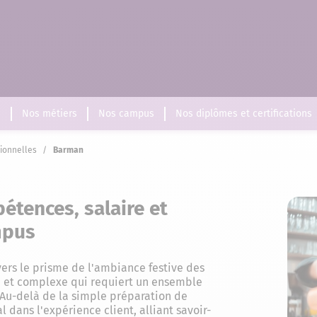
s
Nos métiers
Nos campus
Nos diplômes et certifications
sionnelles
/
Barman
étences, salaire et
mpus
ers le prisme de l'ambiance festive des
he et complexe qui requiert un ensemble
 Au-delà de la simple préparation de
l dans l'expérience client, alliant savoir-