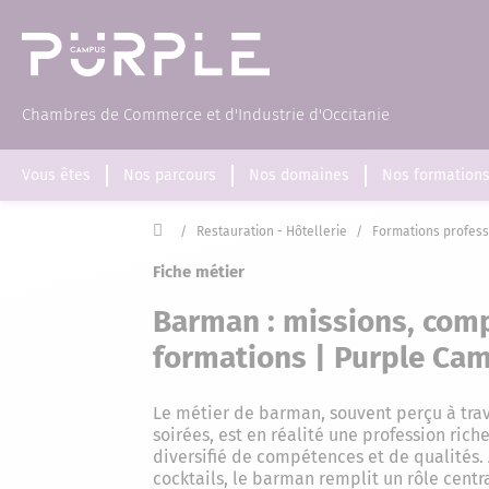
(Page d'accueil)
Chambres de Commerce et d'Industrie d'Occitanie
Vous êtes
Nos parcours
Nos domaines
Nos formation
Accueil
/
Restauration - Hôtellerie
/
Formations profes
Fiche métier
Barman : missions, comp
formations | Purple Ca
Le métier de barman, souvent perçu à trav
soirées, est en réalité une profession ric
diversifié de compétences et de qualités.
cocktails, le barman remplit un rôle centra