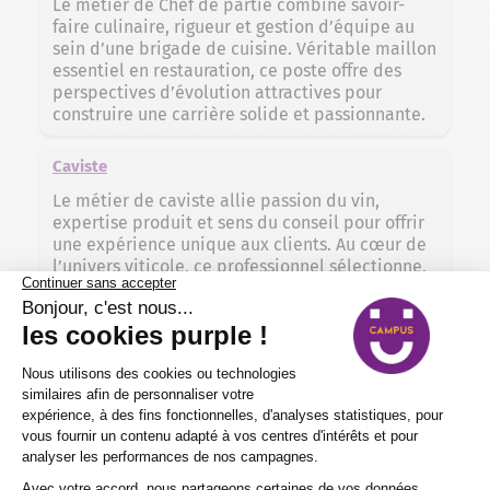
Le métier de Chef de partie combine savoir-
faire culinaire, rigueur et gestion d’équipe au
sein d’une brigade de cuisine. Véritable maillon
essentiel en restauration, ce poste offre des
perspectives d’évolution attractives pour
construire une carrière solide et passionnante.
Caviste
Le métier de caviste allie passion du vin,
expertise produit et sens du conseil pour offrir
une expérience unique aux clients. Au cœur de
l’univers viticole, ce professionnel sélectionne,
conserve et valorise les vins avec rigueur et
savoir-faire. Découvrez une carrière
enrichissante, entre tradition, commerce et art
de vivre.
Barman
Le métier de barman ne se limite pas à la
préparation de cocktails : il est au cœur de
l’expérience client, alliant savoir-faire,