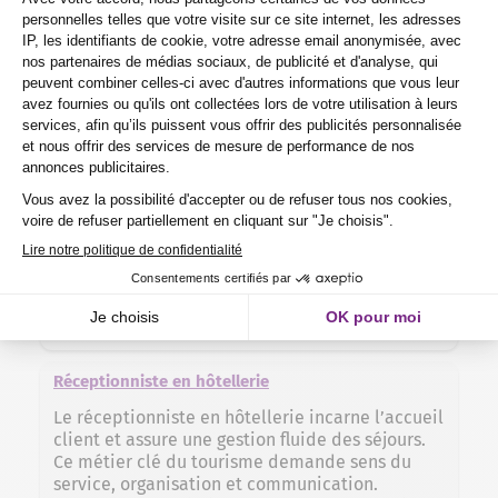
convivialité et créativité. Profession dynamique
et en forte demande, il offre de belles
perspectives d’évolution dans les secteurs de la
restauration, de l’hôtellerie et de
l’événementiel.
Assistant manager en restauration
Le métier d’assistant manager en restauration
allie gestion d’équipe, organisation et
excellence du service client pour garantir le
bon fonctionnement d’un établissement. Ce
poste dynamique et accessible dès la formation
offre une carrière évolutive au cœur d’un
secteur en pleine transformation.
Réceptionniste en hôtellerie
Le réceptionniste en hôtellerie incarne l’accueil
client et assure une gestion fluide des séjours.
Ce métier clé du tourisme demande sens du
service, organisation et communication.