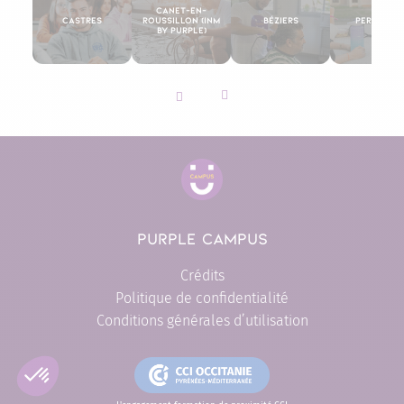
Canet-en-
Castres
Roussillon (INM
Béziers
Perpigna
By Purple)
Slider vers la gauche
Slider vers la droite
PURPLE CAMPUS
Crédits
Politique de confidentialité
Conditions générales d’utilisation