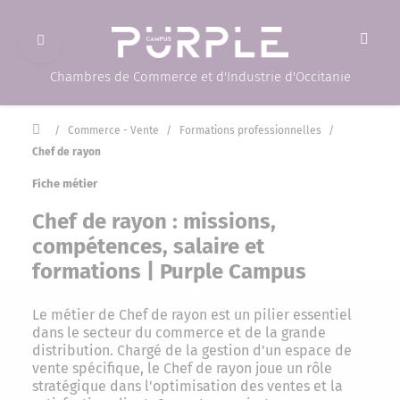
Ouvrir le menu
(Page d'accueil)
Chambres de Commerce et d'Industrie d'Occitanie
Accueil
/
Commerce - Vente
/
Formations professionnelles
/
Chef de rayon
Fiche métier
Chef de rayon : missions,
compétences, salaire et
formations | Purple Campus
Le métier de Chef de rayon est un pilier essentiel
dans le secteur du commerce et de la grande
distribution. Chargé de la gestion d'un espace de
vente spécifique, le Chef de rayon joue un rôle
stratégique dans l'optimisation des ventes et la