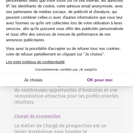
Le métier de Consultant immobilier allie
expertise du marché et accompagnement
personnalisé pour guider les clients dans leurs
projets d’achat, de vente ou d’investissement.
Dynamique et évolutif, ce poste offre de
nombreuses opportunités de carrière dans un
secteur en pleine croissance.
Commercial
Le métier de Commercial joue un rôle clé dans
la croissance des entreprises, en connectant
efficacement les offres aux besoins des clients.
Dynamique et stratégique, cette carrière offre
de nombreuses opportunités d’évolution et une
rémunération attractive pour les profils orientés
résultats.
Chargé de prospection
Le métier de Chargé de prospection est un
levier stratégique pour booster le