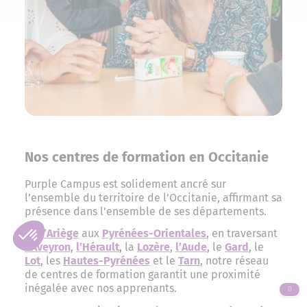
Nos centres de formation en Occitanie
Purple Campus est solidement ancré sur
l’ensemble du territoire de l’Occitanie, affirmant sa
présence dans l’ensemble de ses départements.
De
l’Ariège
aux
Pyrénées-Orientales
, en traversant
l
‘Aveyron
,
l’Hérault
, la
Lozère
,
l’
Aude
, le
Gard
, le
Lot
, les
Hautes-Pyrénées
et le
Tarn
, notre réseau
de centres de formation garantit une proximité
inégalée avec nos apprenants.
ALLER EN