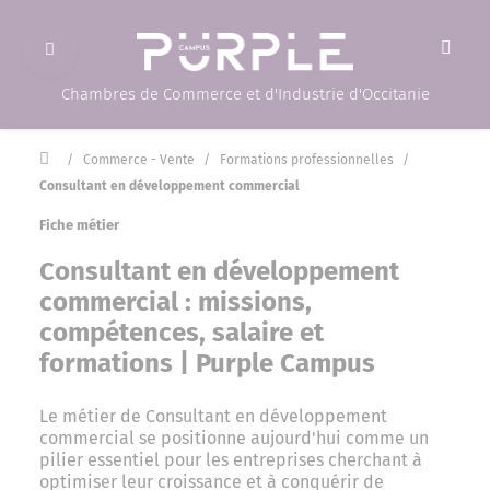
Ouvrir le menu
(Page d'accueil)
Chambres de Commerce et d'Industrie d'Occitanie
Accueil
/
Commerce - Vente
/
Formations professionnelles
/
Consultant en développement commercial
Fiche métier
Consultant en développement
commercial : missions,
compétences, salaire et
formations | Purple Campus
Le métier de Consultant en développement
commercial se positionne aujourd'hui comme un
pilier essentiel pour les entreprises cherchant à
optimiser leur croissance et à conquérir de