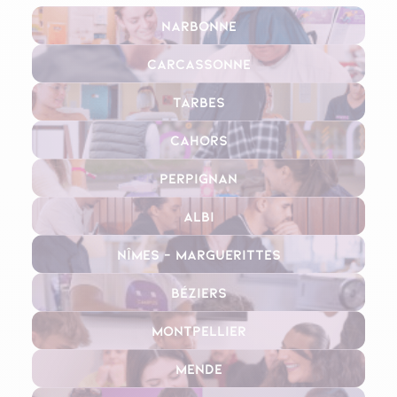
Narbonne
Carcassonne
Tarbes
Cahors
Perpignan
Albi
Nîmes – Marguerittes
Béziers
Montpellier
Mende