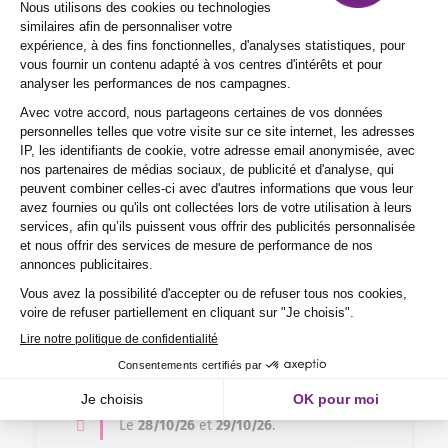
formation professionnelle chez
Purple Campus ?
Y a-t-il un suivi post-formation pour
les formations professionnelles ?
TÉLÉCHARGER LA FICHE
Découvrez nos prochaines sessions pour
suivre cette formation
28 / 10
Le
28/10/26
et
29/10/26
.