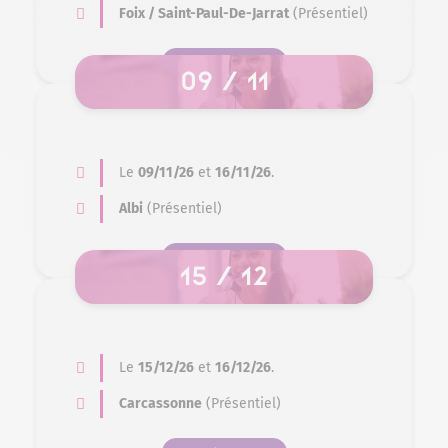
Foix / Saint-Paul-De-Jarrat
(Présentiel)
SE PRÉ-INSCRIRE
09 / 11
Le
09/11/26
et
16/11/26
.
Albi
(Présentiel)
SE PRÉ-INSCRIRE
15 / 12
Le
15/12/26
et
16/12/26
.
Carcassonne
(Présentiel)