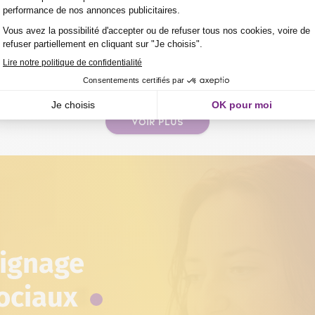
Éligible CPF
VOIR PLUS
PAGE
oignage
sociaux