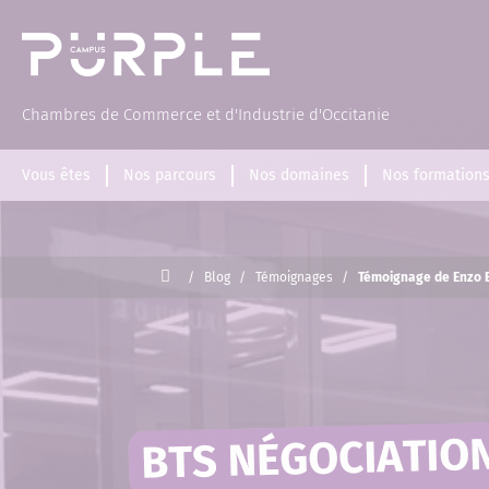
(Page d'accueil)
Chambres de Commerce et d'Industrie d'Occitanie
Vous êtes
Nos parcours
Nos domaines
Nos formation
Accueil
/
Blog
/
Témoignages
/
Témoignage de Enzo E