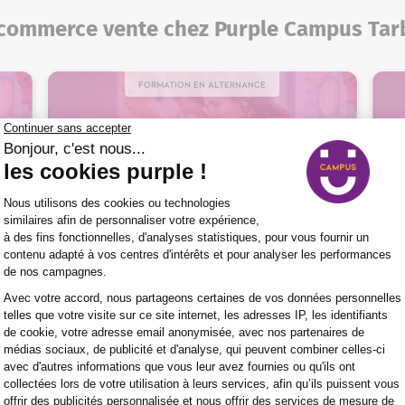
 commerce vente chez Purple Campus Tar
Formation en alternance
Commerce – Vente > Développement
commercial et relation client
Diplôme d’études supérieures en
commerce et gestion – Bachelor EGC
3 ans
Nos certificats, titres et
diplômes de Niveau 6
En centre, en alternance
Jeune de 15 à 29 ans