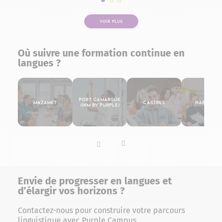
Slide 1 sur 3
Slide 2 sur 3
Slide 3 sur 3
VOIR PLUS
Où suivre une formation continue en
langues ?
Port Camargue
Mazamet
Castres
Narbonne
(INM By Purple)
Slider vers la gauche
Slider vers la droite
Envie de progresser en langues et
d’élargir vos horizons ?
Contactez-nous pour construire votre parcours
linguistique avec Purple Campus.