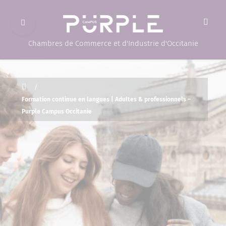
Ouvrir le menu
(Page d'accueil)
Chambres de Commerce et d'Industrie d'Occitanie
Accueil
/
Formation continue en langues | Adultes & professionnels –
Purple Campus Occitanie