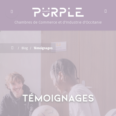
Ouvrir le menu
(Page d'accueil)
Chambres de Commerce et d'Industrie d'Occitanie
Accueil
/
Blog
/
Témoignages
TÉMOIGNAGES