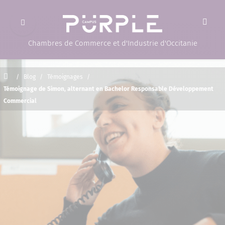
Ouvrir le menu
(Page d'accueil)
Chambres de Commerce et d'Industrie d'Occitanie
Accueil
/
Blog
/
Témoignages
/
Témoignage de Simon, alternant en Bachelor Responsable Développement
Commercial