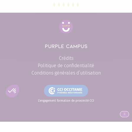
Slide 141083 sur 6
Slide 139567 sur 6
Slide 134961 sur 6
Slide 131929 sur 6
Slide 128639 sur 6
Slide 127397 sur 6
PURPLE CAMPUS
Crédits
Politique de confidentialité
Conditions générales d’utilisation
L'engagement formation de proximité CCI
ALLER EN