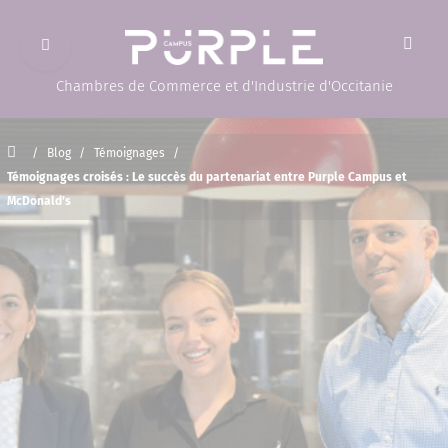
Ouvrir le menu
(Page d'accueil)
Chambres de Commerce et d'Industrie d'Occitanie
Accueil
/
Blog
/
Témoignages
/
Témoignages croisés : Le succès du partenariat entre Purple Campus et
McDonald’s