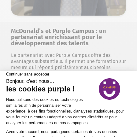
McDonald’s et Purple Campus : un
partenariat enrichissant pour le
développement des talents
Le partenariat avec Purple Campus offre des
avantages substantiels. Il permet une formation sur
mesure qui répond précisément aux besoins
opérationnels de chaque entreprise, assurant une
application directe et pertinente des compétences
acquises. Ce type de collaboration améliore
l’engagement et la rétention des employés en leur
offrant des perspectives claires de développement
et de progression. En outre, il favorise une main-
d’œuvre plus qualifiée, optimisant ainsi la qualité
du service et réduisant les coûts liés au
recrutement externe. Un partenariat qui renforce
également la marque employeur, attirant des
talents motivés par l’engagement de l’entreprise