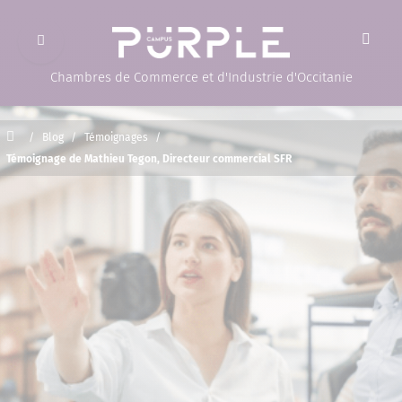
Ouvrir le menu
(Page d'accueil)
Chambres de Commerce et d'Industrie d'Occitanie
Accueil
/
Blog
/
Témoignages
/
Témoignage de Mathieu Tegon, Directeur commercial SFR