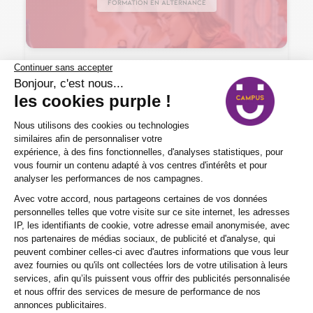
Formation en alternance
Web – Informatique > Web marketing
Chef de projet web et stratégie digitale
1 an
Nos certificats, titres et diplômes de
Niveau 6
En centre, en alternance
Jeune de 15 à 29 ans
Éligible VAE