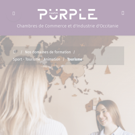
Ouvrir le menu
(Page d'accueil)
Chambres de Commerce et d'Industrie d'Occitanie
Accueil
/
Nos domaines de formation
/
Sport - Tourisme - Animation
/
Tourisme