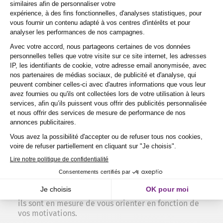
formations en 2023
90,29
%
des apprenants Purple Campus recommandent nos
formations en 2023
Pourquoi choisir une formation en Sport
/ Tourisme / Animation chez Purple
Campus ?
Excellence pédagogique
: Purple Campus, avec son
ancrage fort en Occitanie, offre des programmes de
formation adaptés aux exigences actuelles du
marché. Les formateurs ont une connaissance des
entreprises du territoire et de leur pratique, ainsi
ils sont en mesure de vous orienter en fonction de
vos motivations.