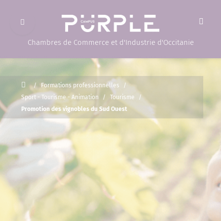
Ouvrir le menu
(Page d'accueil)
Chambres de Commerce et d'Industrie d'Occitanie
Accueil
/
Formations professionnelles
/
Sport - Tourisme - Animation
/
Tourisme
/
Promotion des vignobles du Sud Ouest