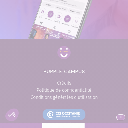
PURPLE CAMPUS
Crédits
Politique de confidentialité
Conditions générales d’utilisation
ALLER EN
L'engagement formation de proximité CCI