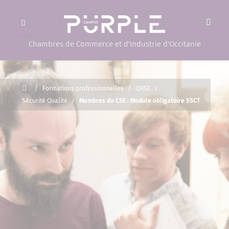
Ouvrir le menu
(Page d'accueil)
Chambres de Commerce et d'Industrie d'Occitanie
Accueil
/
Formations professionnelles
/
QHSE
/
Sécurité Qualité
/
Membres du CSE : Module obligatoire SSCT