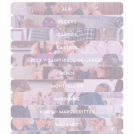
Albi
Béziers
Cahors
Castres
Foix / Saint-Paul-de-Jarrat
Mende
Montpellier
Narbonne
Nîmes – Marguerittes
Mazamet