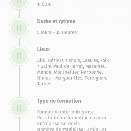
1400 €
Durée et rythme
5 Jours – 35 Heures
Lieux
Albi
,
Béziers
,
Cahors
,
Castres
,
Foix
/ Saint-Paul-de-Jarrat
,
Mazamet
,
Mende
,
Montpellier
,
Narbonne
,
Nîmes – Marguerittes
,
Perpignan
,
Tarbes
Type de formation
Formation inter-entreprise
Possibilité de formation en intra
entreprise sur devis
Nombre de stagiaires : 3 mini. et