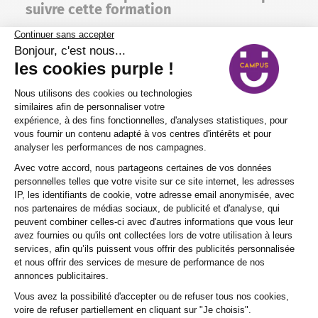
suivre cette formation
07 / 09
Le
07/09/26
,
08/09/26
,
09/09/26
,
10/09/26
et
11/09/26
.
Perpignan
(Présentiel)
SE PRÉ-INSCRIRE
21 / 09
Le
21/09/26
,
22/09/26
,
25/09/26
,
28/09/26
et
29/09/26
.
Nîmes – Marguerittes
(Présentiel)