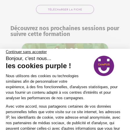
TÉLÉCHARGER LA FICHE
Découvrez nos prochaines sessions pour
suivre cette formation
18 / 09
Le
18/09/26
.
Mende
(Présentiel)
SE PRÉ-INSCRIRE
12 / 10