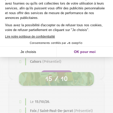
Le
12/10/26
.
Tarbes
(Présentiel)
SE PRÉ-INSCRIRE
14 / 10
Le
14/10/26
.
Cahors
(Présentiel)
SE PRÉ-INSCRIRE
15 / 10
Le
15/10/26
.
Foix / Saint-Paul-De-Jarrat
(Présentiel)