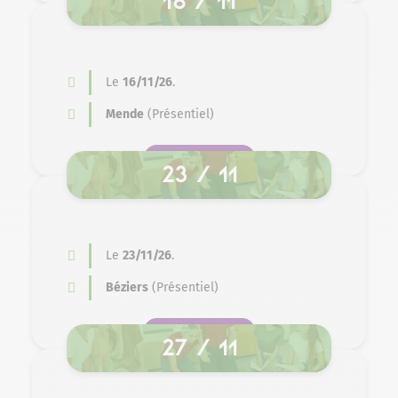
Le
16/11/26
.
Mende
(Présentiel)
SE PRÉ-INSCRIRE
23 / 11
Le
23/11/26
.
Béziers
(Présentiel)
SE PRÉ-INSCRIRE
27 / 11