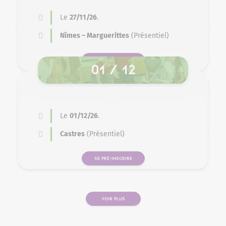
Le
27/11/26
.
Nîmes – Marguerittes
(Présentiel)
SE PRÉ-INSCRIRE
01 / 12
Le
01/12/26
.
Castres
(Présentiel)
SE PRÉ-INSCRIRE
VOIR PLUS
PAGE