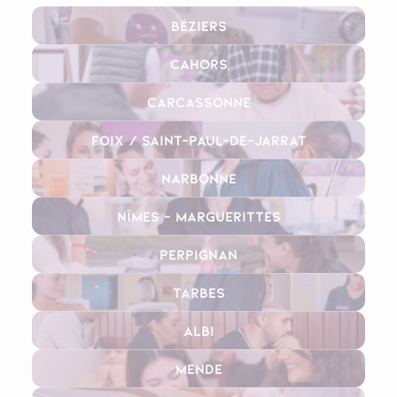
Béziers
Cahors
Carcassonne
Foix / Saint-Paul-de-Jarrat
Narbonne
Nîmes – Marguerittes
Perpignan
Tarbes
Albi
Mende