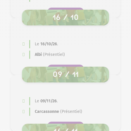
SE PRÉ-INSCRIRE
16 / 10
Le
16/10/26
.
Albi
(Présentiel)
SE PRÉ-INSCRIRE
09 / 11
Le
09/11/26
.
Carcassonne
(Présentiel)
SE PRÉ-INSCRIRE
16 / 11