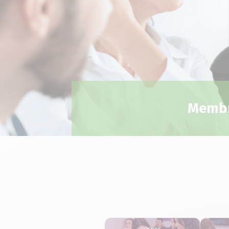
Membr
Mende