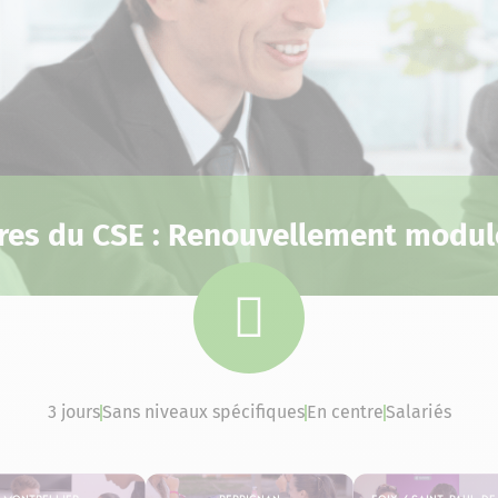
es du CSE : Renouvellement modul
3 jours
Sans niveaux spécifiques
En centre
Salariés
Montpellier
Perpignan
Foix / Saint-Paul-d