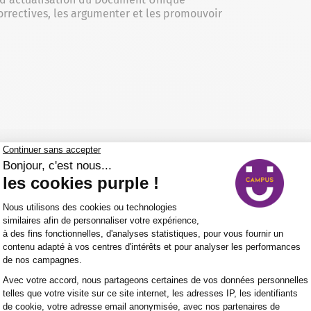
rrectives, les argumenter et les promouvoir
our la formation Membres du CSE : Renouvellement mo
 le soutien aux personnes en situation de handicap ?
ont-elles adaptées aux personnes en reconversion prof