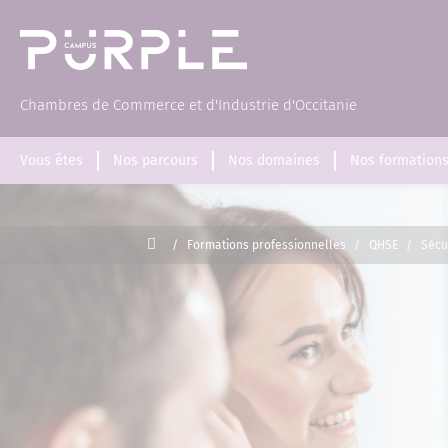
(Page d'accueil)
Chambres de Commerce et d'Industrie d'Occitanie
Vous êtes
Nos parcours
Nos domaines
Nos formation
Accueil
/
Formations professionnelles
/
QHSE
/
Sécu