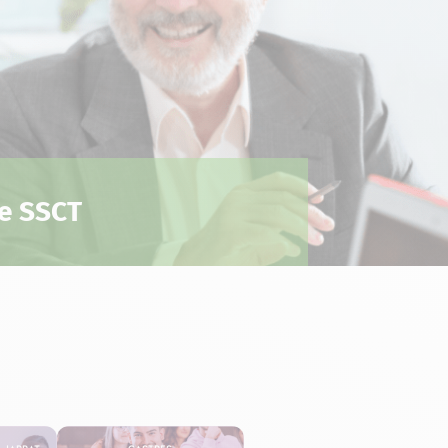
e SSCT
e-Jarrat
Castres