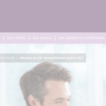
s
Nos métiers
Nos campus
Nos diplômes et certifications
rité Qualité
/
Membres du CSE : Renouvellement module SSCT