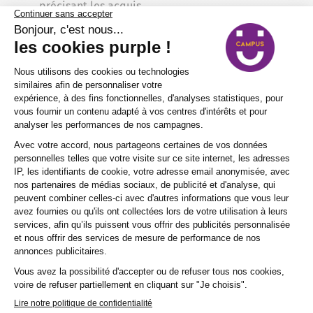
précisant les acquis
Évaluation des acquis : QCM réalisé par chaque
stagiaire
Évaluation à chaud et à froid de la satisfaction
client
Taux de réussite de 80 % au questionnaire de fin
de formation
Processus d'inscription et opportunités
offertes par Purple Campus
Comment procéder à votre
inscription pour la formation
Pâtisserie à petit budget : créer des
desserts du jour à moins de 2,00 €
chez Purple Campus ?
Combien de temps dure une