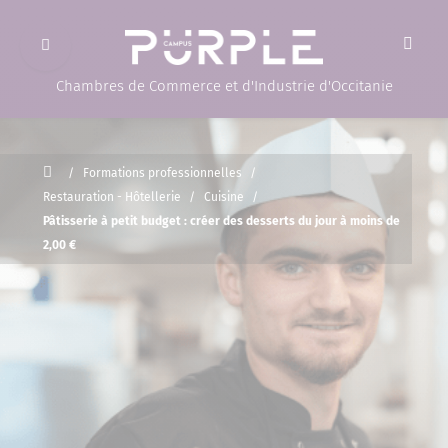
Ouvrir le menu
(Page d'accueil)
Chambres de Commerce et d'Industrie d'Occitanie
Accueil
/
Formations professionnelles
/
Restauration - Hôtellerie
/
Cuisine
/
Pâtisserie à petit budget : créer des desserts du jour à moins de
2,00 €