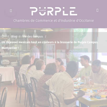
Ouvrir le menu
(Page d'accueil)
Chambres de Commerce et d'Industrie d'Occitanie
Accueil
/
Blog
/
Vie des campus
/
Un déjeuner mexicain haut en couleurs à la brasserie de Purple Campus
Montpellier !