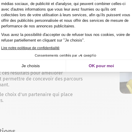
naire pour une formation sur
ool confirment que l’avenir de
ation des parcours et une pédagogie hybride.
 ces résultats pour améliorer
et permettre de concevoir des parcours
nant.
le choix d’un partenaire qui place
s.
tions