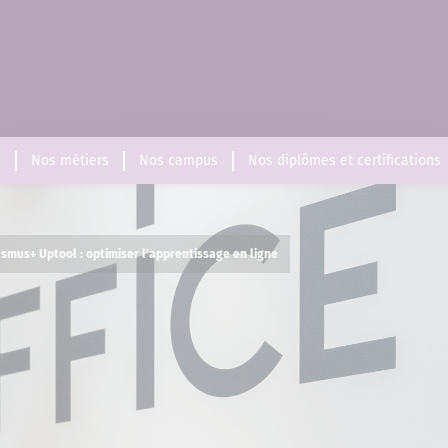
s
Nos métiers
Nos campus
Nos diplômes et certifications
asmus+ Uptool : optimiser l’apprentissage en ligne