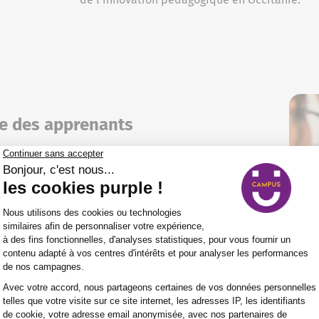
e des apprenants
s sa méthodologie. Un échantillon de 1754
its dans les CFA Purple Campus, a été étudié
mportements en matière d’apprentissage. Après
 participant a suivi une formation adaptée
ensuite été mesurés à l’aide d’un second quiz.
iner nos approches pédagogiques et de
ormantes et adaptées.
s pédagogiques
ici
.