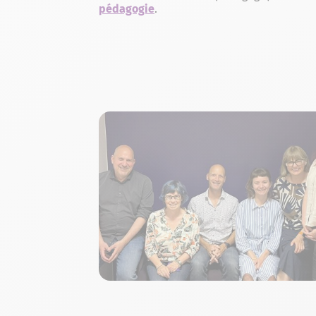
pédagogie
.